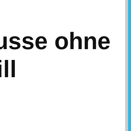
usse ohne
ll