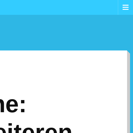
ne:
eiteren