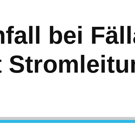
all bei Fäll
 Stromleitu