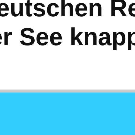
deutschen R
er See knap