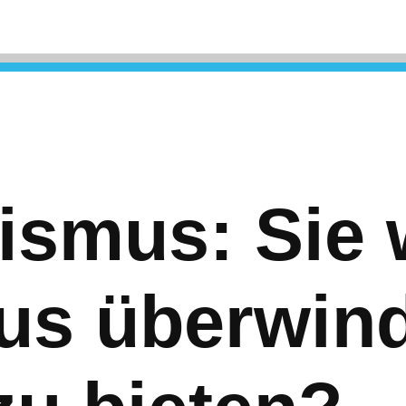
lismus: Sie
mus überwin