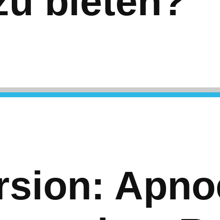
zu bieten?
rsion: Apno