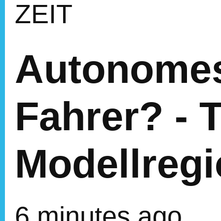
ZEIT
Autonomes
Fahrer? - 
Modellreg
6 minutes ago