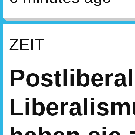
ZEIT
Postlibera
Liberalis