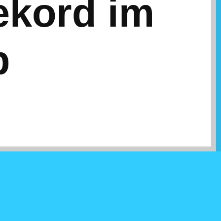
ekord im
p