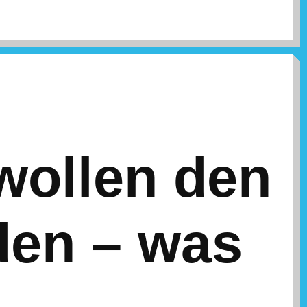
 wollen den
den – was