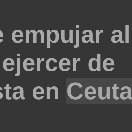
 empujar a
 ejercer de
sta en
Ceut