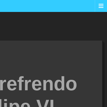
 refrendo
ipe VI