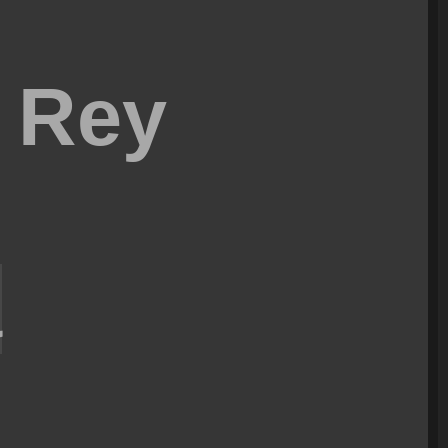
l Rey
a