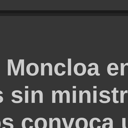
 Moncloa e
s sin minist
os convoca 