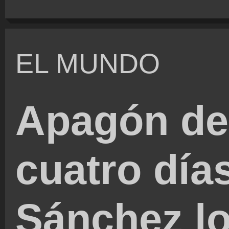
EL MUNDO
Apagón de
cuatro día
Sánchez l