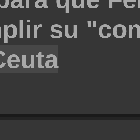
plir su "co
Ceuta