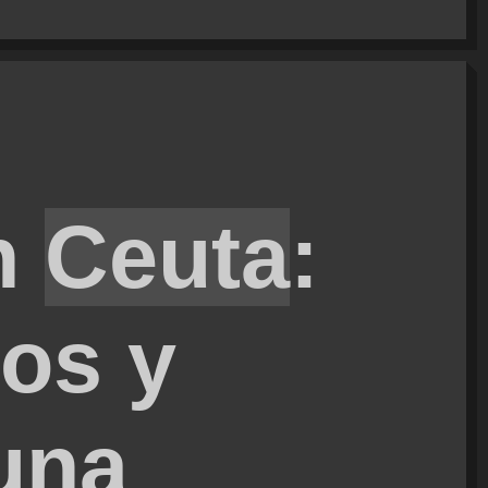
n
Ceuta
:
ros y
una