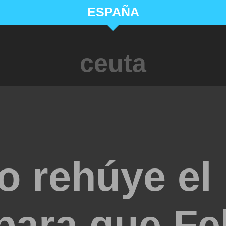
ESPAÑA
ceuta
o rehúye el
para que Fel